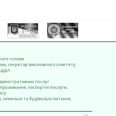
ького голови
вами, секретар виконавчого комітету
ідділ
адміністративних послуг
я проживання, паспортні послуги,
есу
ги, земельні та будівельні питання,