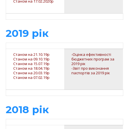
Станом на 17.02.2020р
2019 рік
Станом на 21.10.19р
-Оцінка ефективності
Станом на 09.10.19р
бюджетних програм за
Станом на 15.07.19р
2019 рік
Станом на 18.04.19р
-Звіт про виконання
Станом на 20.03.19р
паспортів за 2019 рік
Станом на 07.02.19р
2018 рік