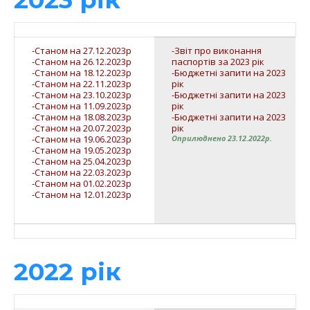
-Станом на 27.12.2023р
-Звіт про виконання
-Станом на 26.12.2023р
паспортів за 2023 рік
-Станом на 18.12.2023р
-Бюджетні запити на 2023
-Станом на 22.11.2023р
рік
-Станом на 23.10.2023р
-Бюджетні запити на 2023
-Станом на 11.09.2023р
рік
-Станом на 18.08.2023р
-Бюджетні запити на 2023
-Станом на 20.07.2023р
рік
-Станом на 19.06.2023р
Оприлюднено 23.12.2022р.
-Станом на 19.05.2023р
-Станом на 25.04.2023р
-Станом на 22.03.2023р
-Станом на 01.02.2023р
-Станом на 12.01.2023р
2022 рік