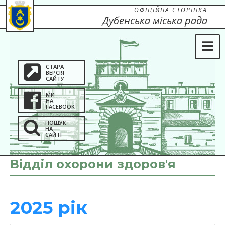
ОФІЦІЙНА СТОРІНКА
Дубенська міська рада
СТАРА
ВЕРСІЯ
САЙТУ
МИ
НА
FACEBOOK
ПОШУК
НА
САЙТІ
Відділ охорони здоров'я
2025 рік