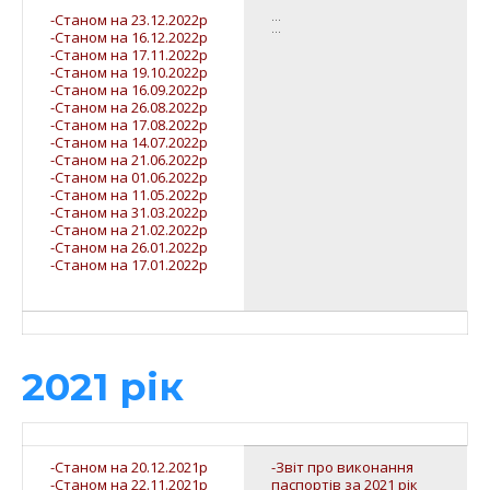
...
-Станом на 23.12.2022р
...
-Станом на 16.12.2022р
-Станом на 17.11.2022р
-Станом на 19.10.2022р
-Станом на 16.09.2022р
-Станом на 26.08.2022р
-Станом на 17.08.2022р
-Станом на 14.07.2022р
-Станом на 21.06.2022р
-Станом на 01.06.2022р
-Станом на 11.05.2022р
-Станом на 31.03.2022р
-Станом на 21.02.2022р
-Станом на 26.01.2022р
-Станом на 17.01.2022р
2021 рік
-Станом на 20.12.2021р
-Звіт про виконання
-Станом на 22.11.2021р
паспортів за 2021 рік