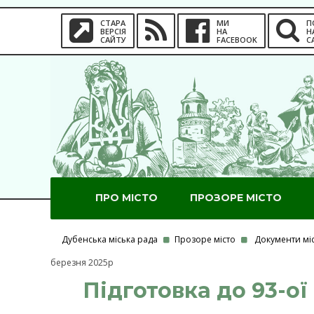
СТАРА
МИ
П
ВЕРСІЯ
НА
Н
САЙТУ
FACEBOOK
С
ПРО МІСТО
ПРОЗОРЕ МІСТО
Дубенська міська рада
Прозоре місто
Документи мі
березня 2025р
Підготовка до 93-ої