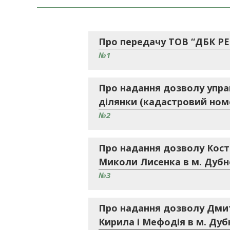
Про передачу ТОВ “ДБК РЕН
№1
Про надання дозволу упра
ділянки (кадастровий номер
№2
Про надання дозволу Костю
Миколи Лисенка в м. Дубн
№3
Про надання дозволу Дмитр
Кирила і Мефодія в м. Дуб