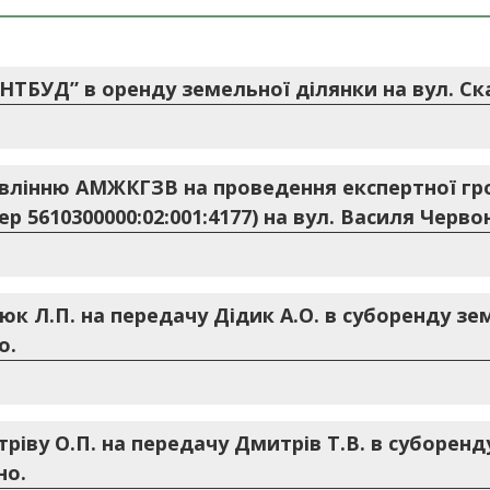
ТБУД” в оренду земельної ділянки на вул. Ска
влінню АМЖКГЗВ на проведення експертної гр
 5610300000:02:001:4177) на вул. Василя Червон
к Л.П. на передачу Дідик А.О. в суборенду зем
о.
іву О.П. на передачу Дмитрів Т.В. в суборенду
но.