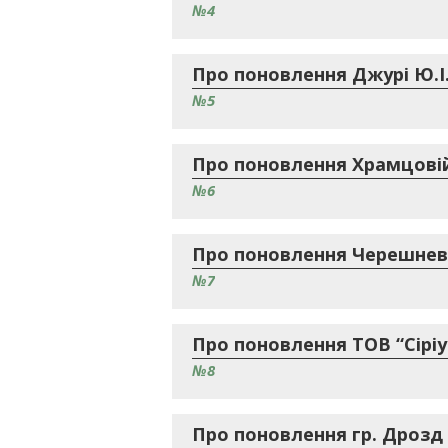
№4
Про поновлення Джурі Ю.І.
№5
Про поновлення Храмцовій 
№6
Про поновлення Черешневсь
№7
Про поновлення ТОВ “Сіріу
№8
Про поновлення гр. Дрозд 