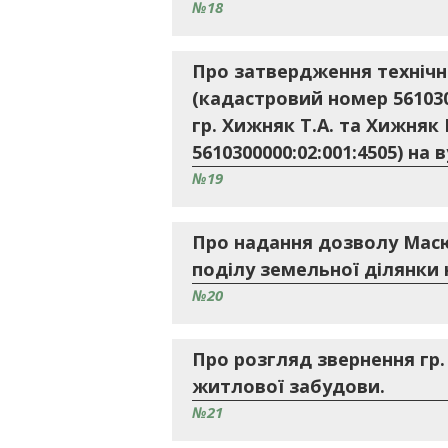
№18
Про затвердження технічн
(кадастровий номер 561030
гр. Хижняк Т.А. та Хижняк
5610300000:02:001:4505) на
№19
Про надання дозволу Масю
поділу земельної ділянки н
№20
Про розгляд звернення гр
житлової забудови.
№21